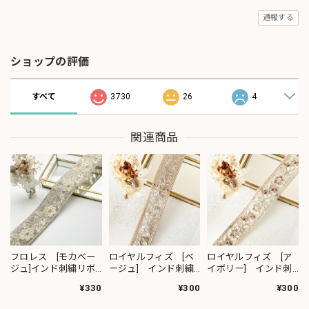
通報する
ショップの評価
すべて
3730
26
4
関連商品
フロレス [モカベー
ロイヤルフィズ [ベ
ロイヤルフィズ [ア
ジュ]インド刺繍リボ
ージュ] インド刺繍
イボリー] インド刺
ン 1420
リボン 3278
繍リボン 3280
¥330
¥300
¥300