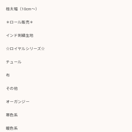
極太幅（10cm～）
＊ロール販売＊
インド刺繍生地
☆ロイヤルシリーズ☆
チュール
布
その他
オーガンジー
寒色系
暖色系