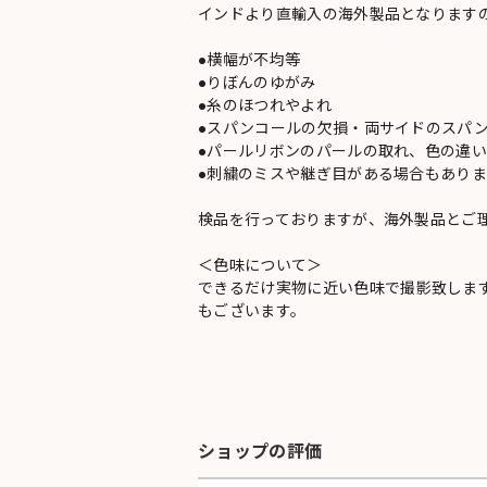
インドより直輸入の海外製品となります
●横幅が不均等
●りぼんのゆがみ
●糸のほつれやよれ
●スパンコールの欠損・両サイドのスパ
●パールリボンのパールの取れ、色の違
●刺繍のミスや継ぎ目がある場合もありま
検品を行っておりますが、海外製品とご
＜色味について＞
できるだけ実物に近い色味で撮影致しま
もございます。
ショップの評価