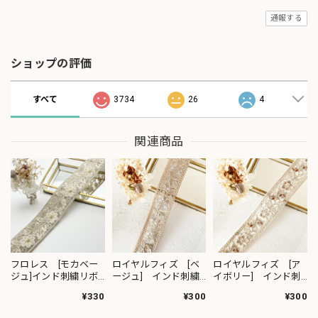
通報する
ショップの評価
すべて
3734
26
4
関連商品
フロレス [モカベー
ロイヤルフィズ [ベ
ロイヤルフィズ [ア
ジュ]インド刺繍リボ
ージュ] インド刺繍
イボリー] インド刺
ン 1420
リボン 3278
繍リボン 3280
¥330
¥300
¥300