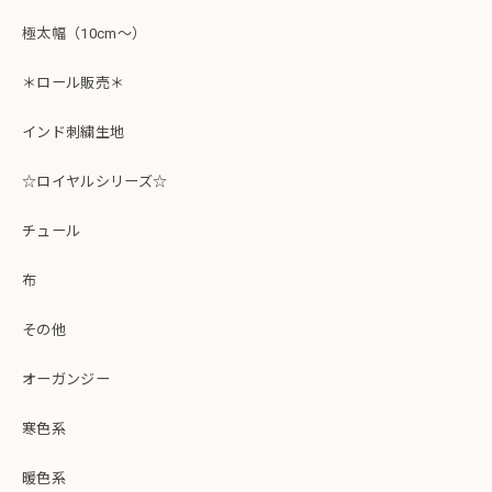
極太幅（10cm～）
＊ロール販売＊
インド刺繍生地
☆ロイヤルシリーズ☆
チュール
布
その他
オーガンジー
寒色系
暖色系