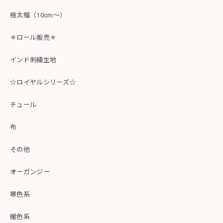
極太幅（10cm～）
＊ロール販売＊
インド刺繍生地
☆ロイヤルシリーズ☆
チュール
布
その他
オーガンジー
寒色系
暖色系