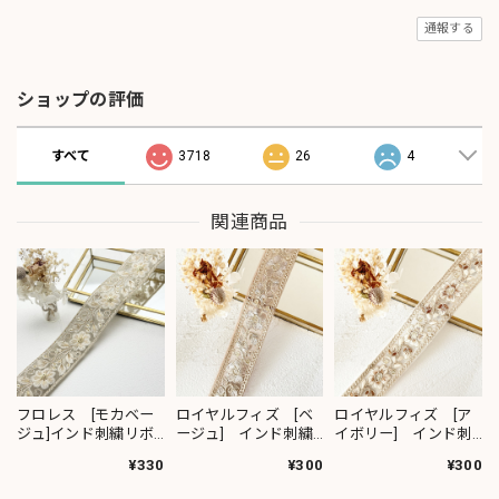
通報する
ショップの評価
すべて
3718
26
4
関連商品
フロレス [モカベー
ロイヤルフィズ [ベ
ロイヤルフィズ [ア
ジュ]インド刺繍リボ
ージュ] インド刺繍
イボリー] インド刺
ン 1420
リボン 3278
繍リボン 3280
¥330
¥300
¥300