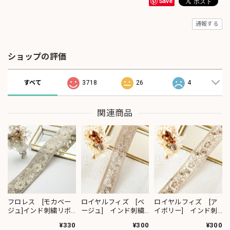
Save
通報する
ショップの評価
すべて
3718
26
4
関連商品
フロレス [モカベー
ロイヤルフィズ [ベ
ロイヤルフィズ [ア
ジュ]インド刺繍リボ
ージュ] インド刺繍
イボリー] インド刺
ン 1420
リボン 3278
繍リボン 3280
¥330
¥300
¥300