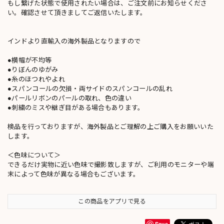
もし繋げた状態で使用されたい場合は、ご注文前にお知らせくださ
い。確認させて頂きましてご返信いたします。
インドより直輸入の海外製品となりますので
●横幅が不均等
●りぼんのゆがみ
●糸のほつれやよれ
●スパンコールの欠損・両サイドのスパンコールの乱れ
●パールリボンのパールの取れ、色の違い
●刺繍のミスや継ぎ目がある場合もあります。
検品を行っておりますが、海外製品とご理解の上ご購入をお願いいた
します。
＜色味について＞
できるだけ実物に近い色味で撮影致しますが、ご利用のモニターや端
末によって色味が異なる場合もございます。
この商品をアプリで見る
Save