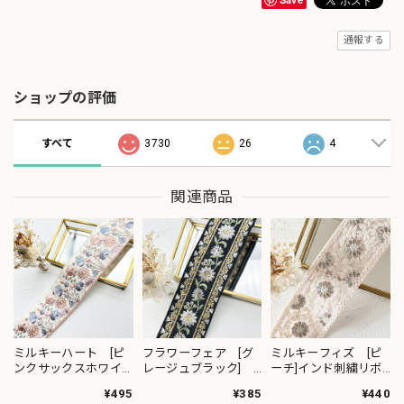
通報する
ショップの評価
すべて
3730
26
4
関連商品
ミルキーハート [ピ
フラワーフェア [グ
ミルキーフィズ [ピ
ンクサックスホワイ
レージュブラック]
ーチ]インド刺繍リボ
ト］インド刺繍リボ
インド刺繍リボン
ン 3111
¥495
¥385
¥440
ン 2091
2382