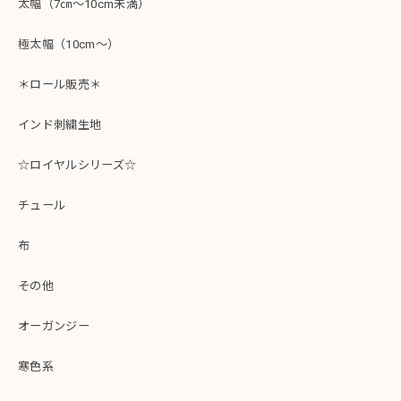
太幅（7㎝～10cm未満）
極太幅（10cm～）
＊ロール販売＊
インド刺繍生地
☆ロイヤルシリーズ☆
チュール
布
その他
オーガンジー
寒色系