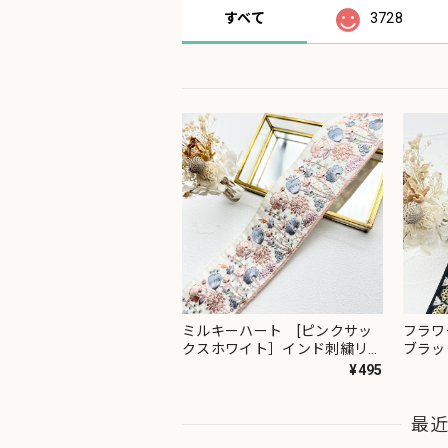
すべて
3728
ミルキーハート [ピンクサッ
フラワ
クスホワイト］インド刺繍リボ
ブラッ
ン 2091
ン 23
¥495
最