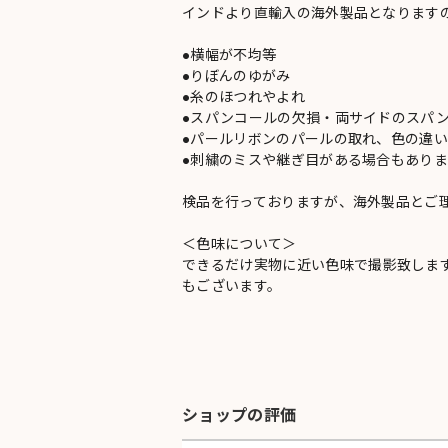
インドより直輸入の海外製品となります
●横幅が不均等
●りぼんのゆがみ
●糸のほつれやよれ
●スパンコールの欠損・両サイドのスパ
●パールリボンのパールの取れ、色の違
●刺繍のミスや継ぎ目がある場合もありま
検品を行っておりますが、海外製品とご
＜色味について＞
できるだけ実物に近い色味で撮影致しま
もございます。
ショップの評価