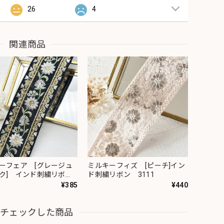
26
4
関連商品
ーフェア [グレージュ
ミルキーフィズ [ピーチ]イン
ク] インド刺繍リボ
ド刺繍リボン 3111
82
¥385
¥440
近チェックした商品