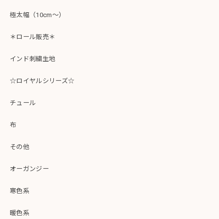
極太幅（10cm～）
＊ロール販売＊
インド刺繍生地
☆ロイヤルシリーズ☆
チュール
布
その他
オーガンジー
寒色系
暖色系