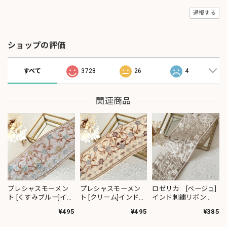
通報する
ショップの評価
すべて
3728
26
4
関連商品
プレシャスモーメン
プレシャスモーメン
ロゼリカ [ベージュ]
ト [くすみブルー]イン
ト [クリーム]インド刺
インド刺繍リボン
ド刺繍リボン 3617
繍リボン 3619
3735
¥495
¥495
¥385