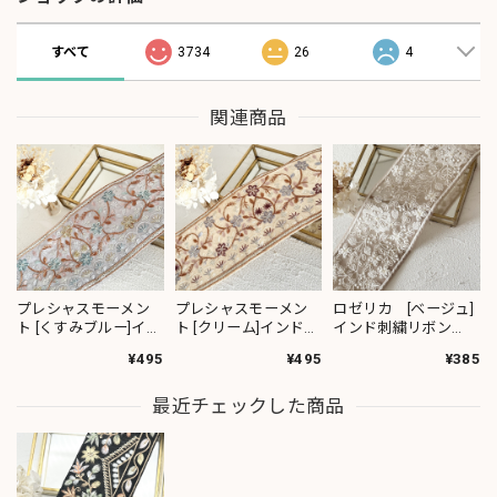
すべて
3734
26
4
関連商品
プレシャスモーメン
プレシャスモーメン
ロゼリカ [ベージュ]
ト [くすみブルー]イン
ト [クリーム]インド刺
インド刺繍リボン
ド刺繍リボン 3617
繍リボン 3619
3735
¥495
¥495
¥385
最近チェックした商品