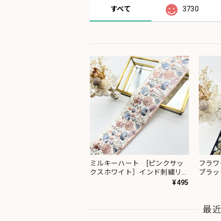
すべて
3730
ミルキーハート [ピンクサッ
フラワ
クスホワイト］インド刺繍リボ
ブラッ
ン 2091
ン 23
¥495
最