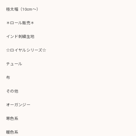
極太幅（10cm～）
＊ロール販売＊
インド刺繍生地
☆ロイヤルシリーズ☆
チュール
布
その他
オーガンジー
寒色系
暖色系