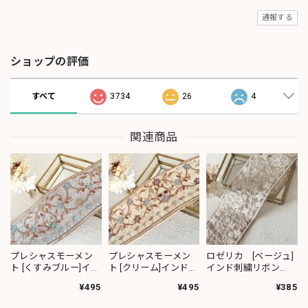
通報する
ショップの評価
すべて
3734
26
4
関連商品
プレシャスモーメン
プレシャスモーメン
ロゼリカ [ベージュ]
ト [くすみブルー]イン
ト [クリーム]インド刺
インド刺繍リボン
ド刺繍リボン 3617
繍リボン 3619
3735
¥495
¥495
¥385