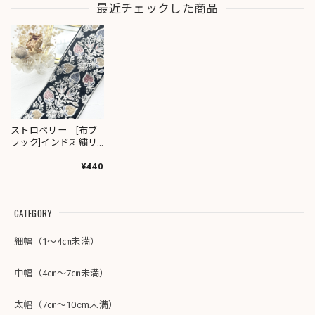
最近チェックした商品
ストロベリー [布ブ
ラック]インド刺繍リ
ボン 3036
¥440
CATEGORY
細幅（1～4㎝未満）
中幅（4㎝～7㎝未満）
太幅（7㎝～10cm未満）