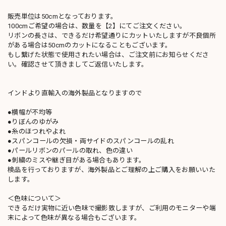
販売単位は50cmとなっております。
100cmご希望の場合は、数量を【2】にてご注文ください。
リボンの長さは、できるだけ希望通りにカットいたしますが不良個所
がある場合は50cmのカットになることもございます。
もし繋げた状態で使用されたい場合は、ご注文前にお知らせくださ
い。確認させて頂きましてご返信いたします。
インドより直輸入の海外製品となりますので
●横幅が不均等
●りぼんのゆがみ
●糸のほつれやよれ
●スパンコールの欠損・両サイドのスパンコールの乱れ
●パールリボンのパールの取れ、色の違い
●刺繍のミスや継ぎ目がある場合もあります。
検品を行っておりますが、海外製品とご理解の上ご購入をお願いいた
します。
＜色味について＞
できるだけ実物に近い色味で撮影致しますが、ご利用のモニターや端
末によって色味が異なる場合もございます。