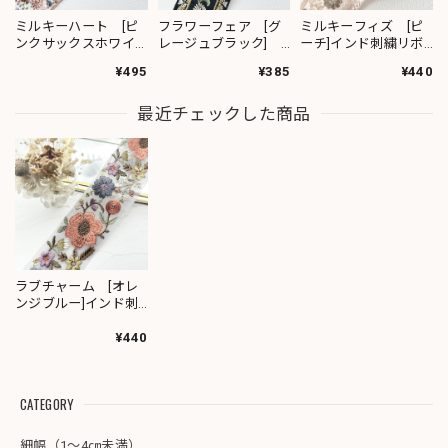
ミルキーハート [ピ
フラワーフェア [グ
ミルキーフィズ [ピ
ンクサックスホワイ
レージュブラック]
ーチ]インド刺繍リボ
ト］インド刺繍リボ
インド刺繍リボン
ン 3111
¥495
¥385
¥440
ン 2091
2382
最近チェックした商品
ラブチャーム [オレ
ンジブルー]インド刺
繍リボン 3007
¥440
CATEGORY
細幅（1～4㎝未満）