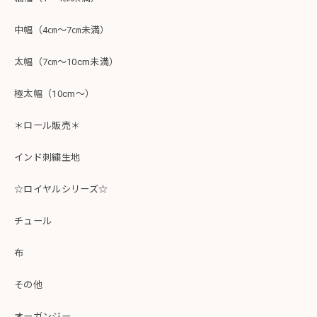
中幅（4㎝～7㎝未満）
太幅（7㎝～10cm未満）
極太幅（10cm～）
＊ロール販売＊
インド刺繍生地
☆ロイヤルシリーズ☆
チュール
布
その他
オーガンジー