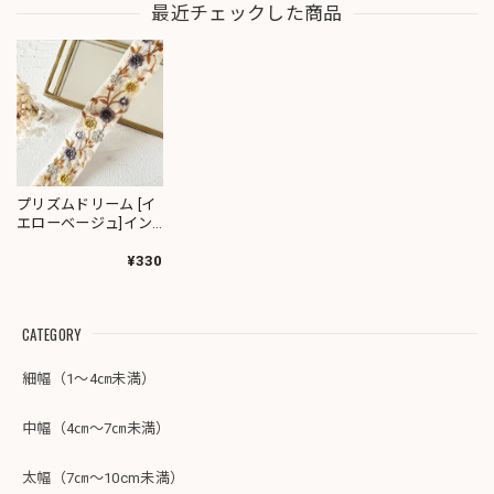
最近チェックした商品
プリズムドリーム [イ
エローベージュ]イン
ド刺繍リボン 3096
¥330
CATEGORY
細幅（1～4㎝未満）
中幅（4㎝～7㎝未満）
太幅（7㎝～10cm未満）