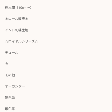
極太幅（10cm～）
＊ロール販売＊
インド刺繍生地
☆ロイヤルシリーズ☆
チュール
布
その他
オーガンジー
寒色系
暖色系