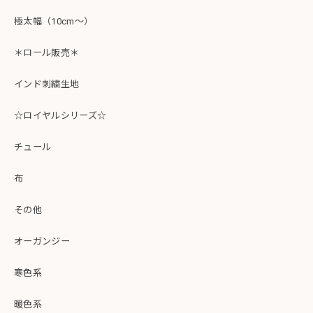
極太幅（10cm～）
＊ロール販売＊
インド刺繍生地
☆ロイヤルシリーズ☆
チュール
布
その他
オーガンジー
寒色系
暖色系