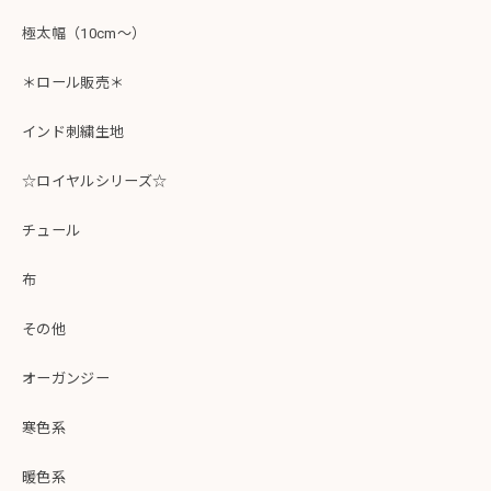
極太幅（10cm～）
＊ロール販売＊
インド刺繍生地
☆ロイヤルシリーズ☆
チュール
布
その他
オーガンジー
寒色系
暖色系