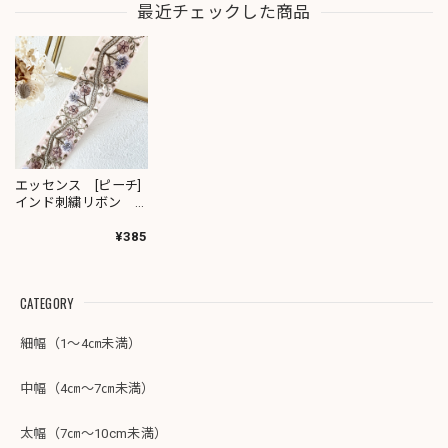
最近チェックした商品
エッセンス [ピーチ]
インド刺繍リボン
3179
¥385
CATEGORY
細幅（1～4㎝未満）
中幅（4㎝～7㎝未満）
太幅（7㎝～10cm未満）