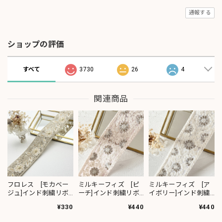
通報する
ショップの評価
すべて
3730
26
4
関連商品
フロレス [モカベー
ミルキーフィズ [ピ
ミルキーフィズ [ア
ジュ]インド刺繍リボ
ーチ]インド刺繍リボ
イボリー]インド刺繍
ン 1420
ン 3111
リボン 3112
¥330
¥440
¥440