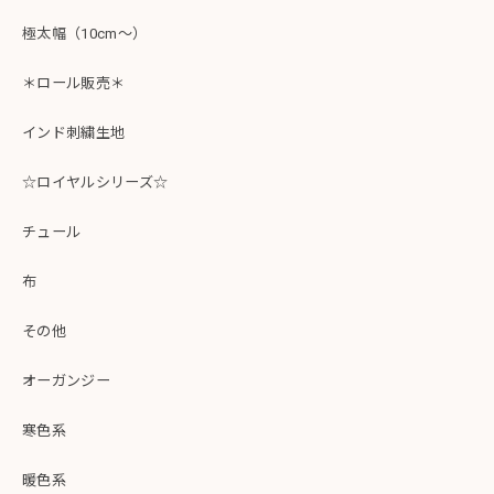
極太幅（10cm～）
＊ロール販売＊
インド刺繍生地
☆ロイヤルシリーズ☆
チュール
布
その他
オーガンジー
寒色系
暖色系