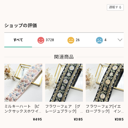
通報する
ショップの評価
すべて
3728
26
4
関連商品
ミルキーハート [ピ
フラワーフェア [グ
フラワーフェア[イエ
ンクサックスホワイ
レージュブラック]
ローブラック] イン
ト］インド刺繍リボ
インド刺繍リボン
ド刺繍リボン 2383
¥495
¥385
¥385
ン 2091
2382