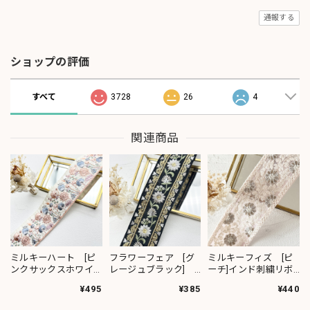
通報する
ショップの評価
すべて
3728
26
4
関連商品
ミルキーハート [ピ
フラワーフェア [グ
ミルキーフィズ [ピ
ンクサックスホワイ
レージュブラック]
ーチ]インド刺繍リボ
ト］インド刺繍リボ
インド刺繍リボン
ン 3111
¥495
¥385
¥440
ン 2091
2382