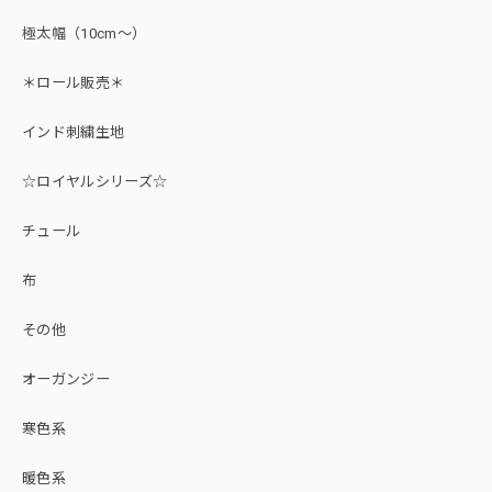
極太幅（10cm～）
＊ロール販売＊
インド刺繍生地
☆ロイヤルシリーズ☆
チュール
布
その他
オーガンジー
寒色系
暖色系