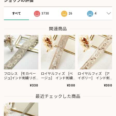
ショップの評価
すべて
3730
26
4
関連商品
フロレス [モカベー
ロイヤルフィズ [ベ
ロイヤルフィズ [ア
ジュ]インド刺繍リボ
ージュ] インド刺繍
イボリー] インド刺
ン 1420
リボン 3278
繍リボン 3280
¥330
¥300
¥300
最近チェックした商品