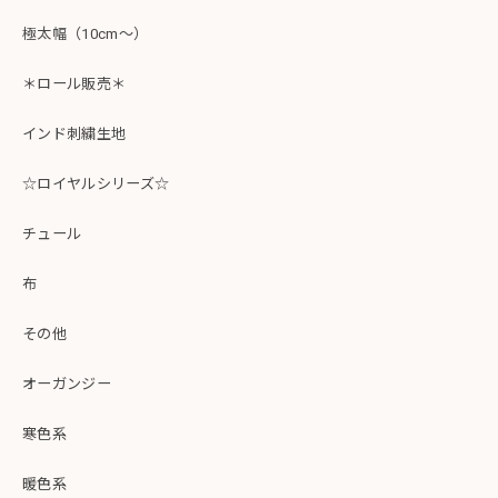
極太幅（10cm～）
＊ロール販売＊
インド刺繍生地
☆ロイヤルシリーズ☆
チュール
布
その他
オーガンジー
寒色系
暖色系