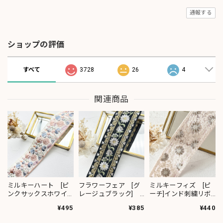
通報する
ショップの評価
すべて
3728
26
4
関連商品
ミルキーハート [ピ
フラワーフェア [グ
ミルキーフィズ [ピ
ンクサックスホワイ
レージュブラック]
ーチ]インド刺繍リボ
ト］インド刺繍リボ
インド刺繍リボン
ン 3111
¥495
¥385
¥440
ン 2091
2382