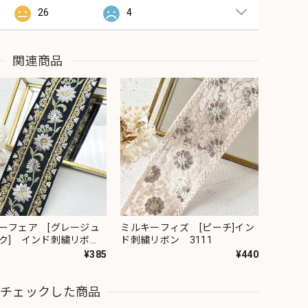
26
4
関連商品
ーフェア [グレージュ
ミルキーフィズ [ピーチ]イン
ク] インド刺繍リボ
ド刺繍リボン 3111
82
¥385
¥440
近チェックした商品