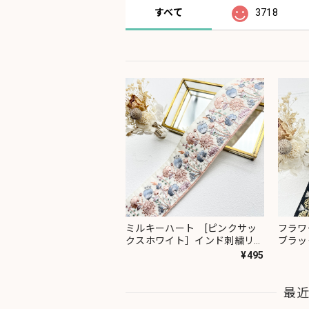
すべて
3718
ミルキーハート [ピンクサッ
フラワ
クスホワイト］インド刺繍リボ
ブラッ
ン 2091
ン 23
¥495
最