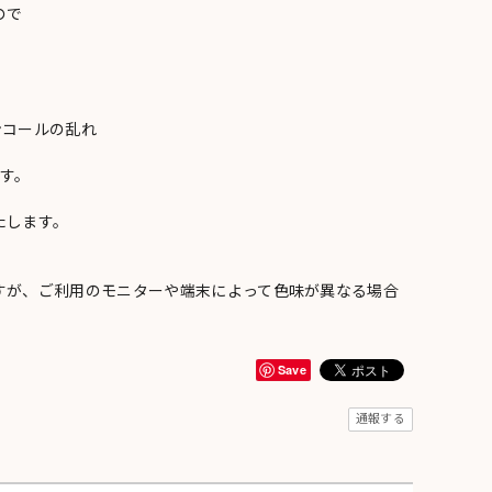
ので
ンコールの乱れ
い
す。
たします。
すが、ご利用のモニターや端末によって色味が異なる場合
Save
通報する