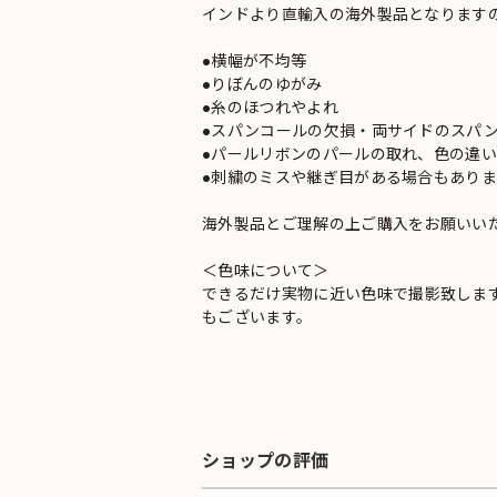
インドより直輸入の海外製品となります
●横幅が不均等
●りぼんのゆがみ
●糸のほつれやよれ
●スパンコールの欠損・両サイドのスパ
●パールリボンのパールの取れ、色の違
●刺繍のミスや継ぎ目がある場合もありま
海外製品とご理解の上ご購入をお願いい
＜色味について＞
できるだけ実物に近い色味で撮影致しま
もございます。
ショップの評価