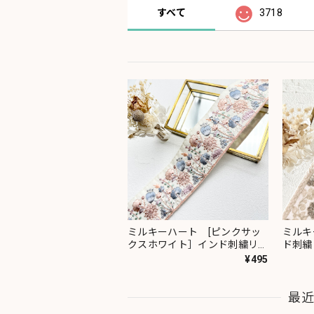
すべて
3718
ミルキーハート [ピンクサッ
ミルキ
クスホワイト］インド刺繍リボ
ド刺繍
ン 2091
¥495
最