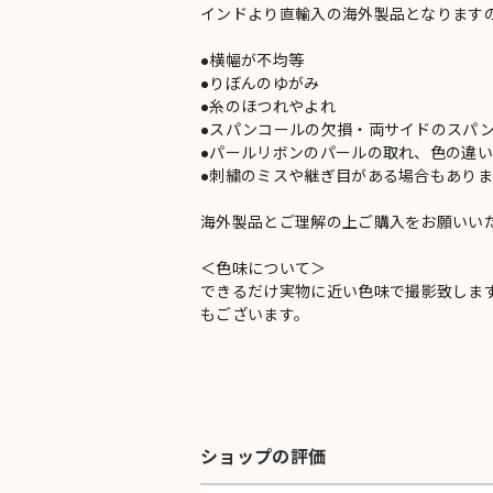
インドより直輸入の海外製品となります
●横幅が不均等
●りぼんのゆがみ
●糸のほつれやよれ
●スパンコールの欠損・両サイドのスパ
●パールリボンのパールの取れ、色の違
●刺繍のミスや継ぎ目がある場合もありま
海外製品とご理解の上ご購入をお願いい
＜色味について＞
できるだけ実物に近い色味で撮影致しま
もございます。
ショップの評価