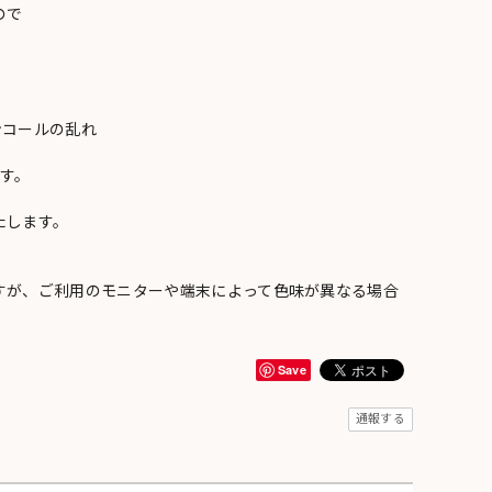
ので
ンコールの乱れ
い
す。
たします。
すが、ご利用のモニターや端末によって色味が異なる場合
Save
通報する