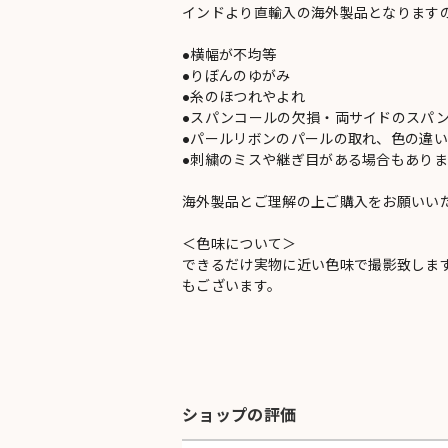
インドより直輸入の海外製品となります
●横幅が不均等
●りぼんのゆがみ
●糸のほつれやよれ
●スパンコールの欠損・両サイドのスパ
●パールリボンのパールの取れ、色の違
●刺繍のミスや継ぎ目がある場合もありま
海外製品とご理解の上ご購入をお願いい
＜色味について＞
できるだけ実物に近い色味で撮影致しま
もございます。
ショップの評価