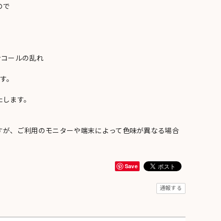
ので
ンコールの乱れ
い
す。
たします。
すが、ご利用のモニターや端末によって色味が異なる場合
Save
通報する