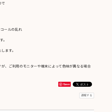
ので
ンコールの乱れ
い
す。
たします。
すが、ご利用のモニターや端末によって色味が異なる場合
Save
通報する