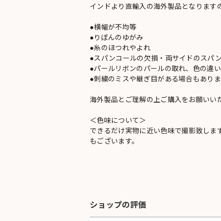
インドより直輸入の海外製品となります
●横幅が不均等
●りぼんのゆがみ
●糸のほつれやよれ
●スパンコールの欠損・両サイドのスパ
●パールリボンのパールの取れ、色の違
●刺繍のミスや継ぎ目がある場合もありま
海外製品とご理解の上ご購入をお願いい
＜色味について＞
できるだけ実物に近い色味で撮影致しま
もございます。
ショップの評価