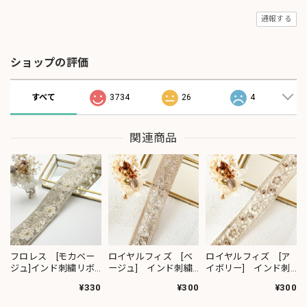
通報する
ショップの評価
すべて
3734
26
4
関連商品
フロレス [モカベー
ロイヤルフィズ [ベ
ロイヤルフィズ [ア
ジュ]インド刺繍リボ
ージュ] インド刺繍
イボリー] インド刺
ン 1420
リボン 3278
繍リボン 3280
¥330
¥300
¥300