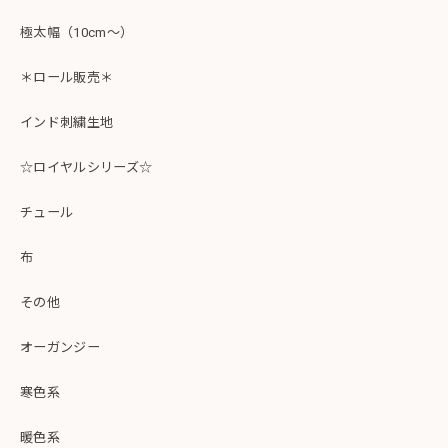
極太幅（10cm～）
＊ロール販売＊
インド刺繍生地
☆ロイヤルシリーズ☆
チュール
布
その他
オーガンジー
寒色系
暖色系