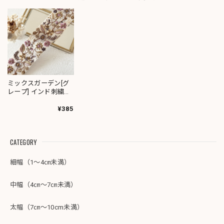
ミックスガーデン[グ
レープ] インド刺繍リ
ボン 3378
¥385
CATEGORY
細幅（1～4㎝未満）
中幅（4㎝～7㎝未満）
太幅（7㎝～10cm未満）