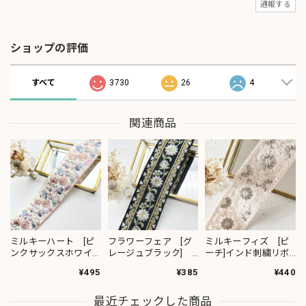
通報する
ショップの評価
すべて
3730
26
4
関連商品
ミルキーハート [ピ
フラワーフェア [グ
ミルキーフィズ [ピ
ンクサックスホワイ
レージュブラック]
ーチ]インド刺繍リボ
ト］インド刺繍リボ
インド刺繍リボン
ン 3111
¥495
¥385
¥440
ン 2091
2382
最近チェックした商品