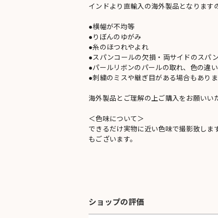
インドより直輸入の海外製品となります
●横幅が不均等
●りぼんのゆがみ
●糸のほつれやよれ
●スパンコールの欠損・両サイドのスパ
●パールリボンのパールの取れ、色の違
●刺繍のミスや継ぎ目がある場合もありま
海外製品とご理解の上ご購入をお願いい
＜色味について＞
できるだけ実物に近い色味で撮影致しま
もございます。
ショップの評価