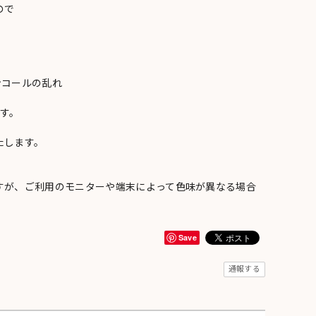
ので
ンコールの乱れ
い
す。
たします。
すが、ご利用のモニターや端末によって色味が異なる場合
Save
通報する