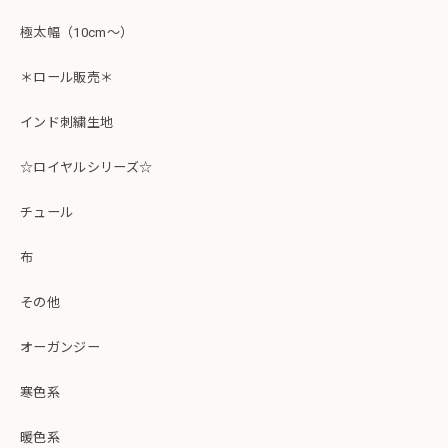
極太幅（10cm～）
＊ロール販売＊
インド刺繍生地
☆ロイヤルシリーズ☆
チュール
布
その他
オーガンジー
寒色系
暖色系