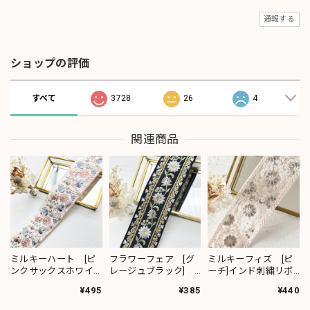
通報する
ショップの評価
すべて
3728
26
4
関連商品
ミルキーハート [ピ
フラワーフェア [グ
ミルキーフィズ [ピ
ンクサックスホワイ
レージュブラック]
ーチ]インド刺繍リボ
ト］インド刺繍リボ
インド刺繍リボン
ン 3111
¥495
¥385
¥440
ン 2091
2382