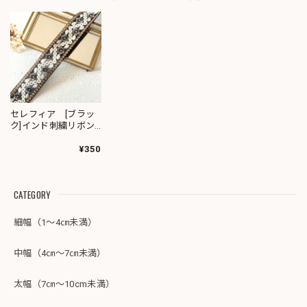
セレフィア [ブラッ
ク]インド刺繍リボン
3460
¥350
CATEGORY
細幅（1～4㎝未満）
中幅（4㎝～7㎝未満）
太幅（7㎝～10cm未満）