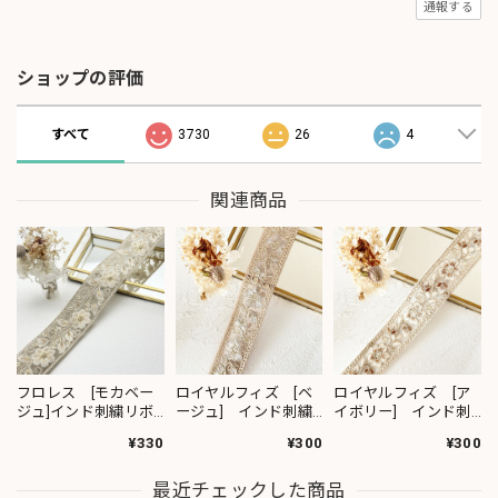
通報する
ショップの評価
すべて
3730
26
4
関連商品
フロレス [モカベー
ロイヤルフィズ [ベ
ロイヤルフィズ [ア
ジュ]インド刺繍リボ
ージュ] インド刺繍
イボリー] インド刺
ン 1420
リボン 3278
繍リボン 3280
¥330
¥300
¥300
最近チェックした商品