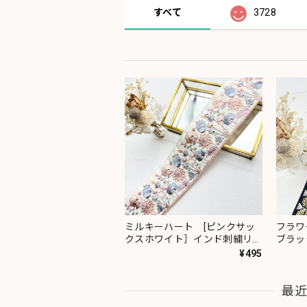
すべて
3728
ミルキーハート [ピンクサッ
フラワ
クスホワイト］インド刺繍リボ
ブラッ
ン 2091
ン 23
¥495
最