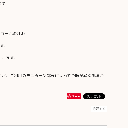
ので
ンコールの乱れ
い
す。
たします。
すが、ご利用のモニターや端末によって色味が異なる場合
Save
通報する