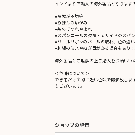
インドより直輸入の海外製品となります
●横幅が不均等
●りぼんのゆがみ
●糸のほつれやよれ
●スパンコールの欠損・両サイドのスパ
●パールリボンのパールの取れ、色の違
●刺繍のミスや継ぎ目がある場合もありま
海外製品とご理解の上ご購入をお願いい
＜色味について＞
できるだけ実物に近い色味で撮影致しま
もございます。
ショップの評価