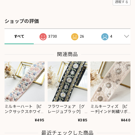
通報する
ショップの評価
すべて
3730
26
4
関連商品
ミルキーハート [ピ
フラワーフェア [グ
ミルキーフィズ [ピ
ンクサックスホワイ
レージュブラック]
ーチ]インド刺繍リボ
ト］インド刺繍リボ
インド刺繍リボン
ン 3111
¥495
¥385
¥440
ン 2091
2382
最近チェックした商品