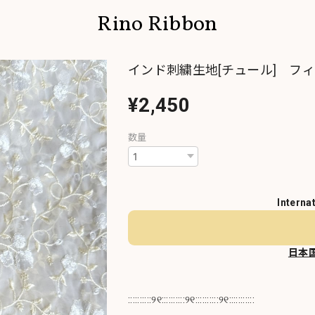
Rino Ribbon
インド刺繍生地[チュール] フ
¥2,450
数量
Interna
日本
::::::::::୨୧::::::::::୨୧::::::::::୨୧:::::::::::