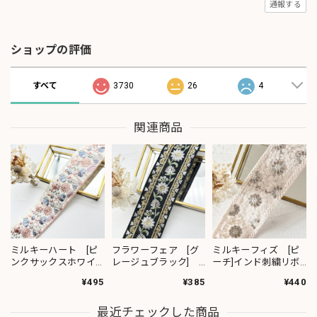
通報する
ショップの評価
すべて
3730
26
4
関連商品
ミルキーハート [ピ
フラワーフェア [グ
ミルキーフィズ [ピ
ンクサックスホワイ
レージュブラック]
ーチ]インド刺繍リボ
ト］インド刺繍リボ
インド刺繍リボン
ン 3111
¥495
¥385
¥440
ン 2091
2382
最近チェックした商品