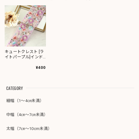
キュートクレスト [ラ
イトパープル]インド
刺繍リボン 3504
¥400
CATEGORY
細幅（1～4㎝未満）
中幅（4㎝～7㎝未満）
太幅（7㎝～10cm未満）