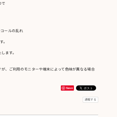
ので
ンコールの乱れ
い
す。
たします。
すが、ご利用のモニターや端末によって色味が異なる場合
Save
通報する