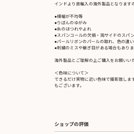
インドより直輸入の海外製品となります
●横幅が不均等
●りぼんのゆがみ
●糸のほつれやよれ
●スパンコールの欠損・両サイドのスパ
●パールリボンのパールの取れ、色の違
●刺繍のミスや継ぎ目がある場合もありま
海外製品とご理解の上ご購入をお願いい
＜色味について＞
できるだけ実物に近い色味で撮影致しま
もございます。
ショップの評価