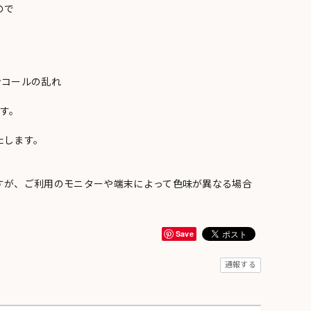
ので
ンコールの乱れ
い
す。
たします。
すが、ご利用のモニターや端末によって色味が異なる場合
Save
通報する