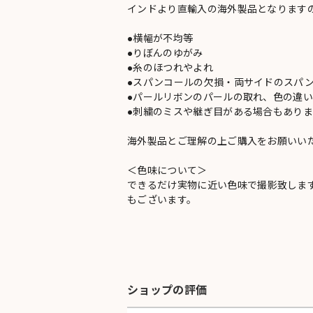
インドより直輸入の海外製品となります
●横幅が不均等
●りぼんのゆがみ
●糸のほつれやよれ
●スパンコールの欠損・両サイドのスパ
●パールリボンのパールの取れ、色の違
●刺繍のミスや継ぎ目がある場合もありま
海外製品とご理解の上ご購入をお願いい
＜色味について＞
できるだけ実物に近い色味で撮影致しま
もございます。
ショップの評価