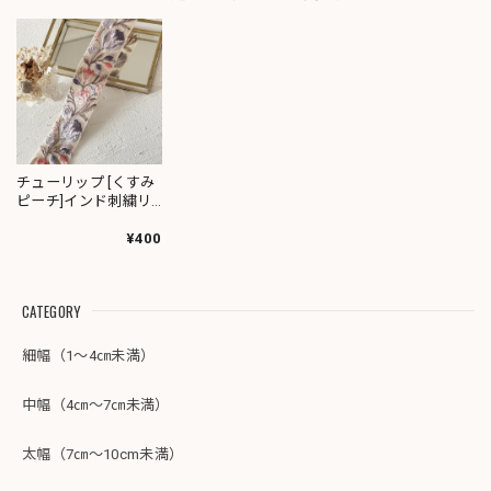
チューリップ [くすみ
ピーチ]インド刺繍リ
ボン 3648
¥400
CATEGORY
細幅（1～4㎝未満）
中幅（4㎝～7㎝未満）
太幅（7㎝～10cm未満）