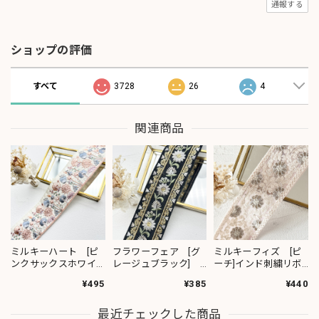
通報する
ショップの評価
すべて
3728
26
4
関連商品
ミルキーハート [ピ
フラワーフェア [グ
ミルキーフィズ [ピ
ンクサックスホワイ
レージュブラック]
ーチ]インド刺繍リボ
ト］インド刺繍リボ
インド刺繍リボン
ン 3111
¥495
¥385
¥440
ン 2091
2382
最近チェックした商品