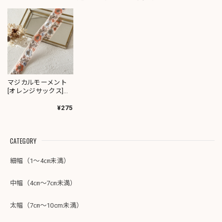
マジカルモーメント
[オレンジサックス]イ
ンド刺繍リボン 3657
¥275
CATEGORY
細幅（1～4㎝未満）
中幅（4㎝～7㎝未満）
太幅（7㎝～10cm未満）