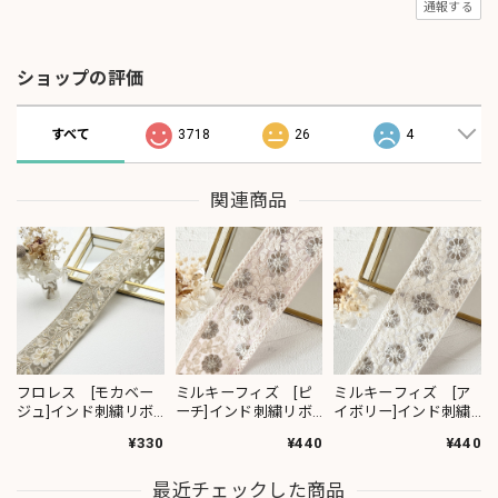
通報する
ショップの評価
すべて
3718
26
4
関連商品
フロレス [モカベー
ミルキーフィズ [ピ
ミルキーフィズ [ア
ジュ]インド刺繍リボ
ーチ]インド刺繍リボ
イボリー]インド刺繍
ン 1420
ン 3111
リボン 3112
¥330
¥440
¥440
最近チェックした商品