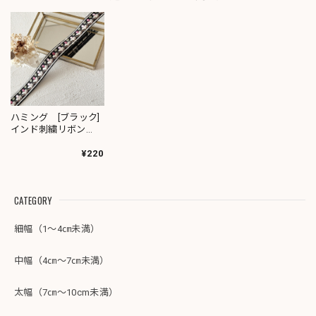
ハミング [ブラック]
インド刺繍リボン
3659
¥220
CATEGORY
細幅（1～4㎝未満）
中幅（4㎝～7㎝未満）
太幅（7㎝～10cm未満）