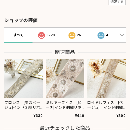
通報する
ショップの評価
すべて
3728
26
4
関連商品
フロレス [モカベー
ミルキーフィズ [ピ
ロイヤルフィズ [ベ
ジュ]インド刺繍リボ
ーチ]インド刺繍リボ
ージュ] インド刺繍
ン 1420
ン 3111
リボン 3278
¥330
¥440
¥300
最近チェックした商品