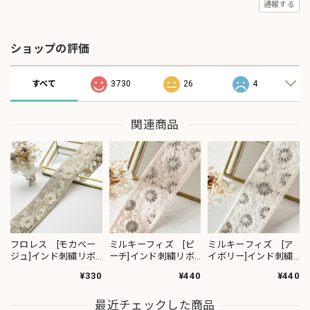
通報する
ショップの評価
すべて
3730
26
4
関連商品
フロレス [モカベー
ミルキーフィズ [ピ
ミルキーフィズ [ア
ジュ]インド刺繍リボ
ーチ]インド刺繍リボ
イボリー]インド刺繍
ン 1420
ン 3111
リボン 3112
¥330
¥440
¥440
最近チェックした商品