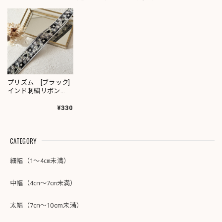
プリズム [ブラック]
インド刺繍リボン
3673
¥330
CATEGORY
細幅（1～4㎝未満）
中幅（4㎝～7㎝未満）
太幅（7㎝～10cm未満）