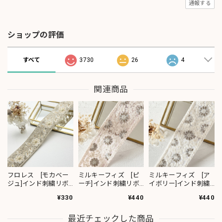
通報する
ショップの評価
すべて
3730
26
4
関連商品
フロレス [モカベー
ミルキーフィズ [ピ
ミルキーフィズ [ア
ジュ]インド刺繍リボ
ーチ]インド刺繍リボ
イボリー]インド刺繍
ン 1420
ン 3111
リボン 3112
¥330
¥440
¥440
最近チェックした商品