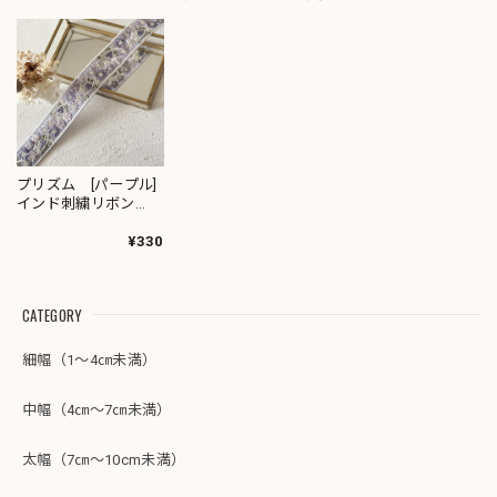
プリズム [パープル]
インド刺繍リボン
3675
¥330
CATEGORY
細幅（1～4㎝未満）
中幅（4㎝～7㎝未満）
太幅（7㎝～10cm未満）