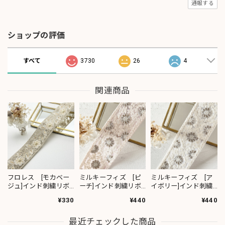
通報する
ショップの評価
すべて
3730
26
4
関連商品
フロレス [モカベー
ミルキーフィズ [ピ
ミルキーフィズ [ア
ジュ]インド刺繍リボ
ーチ]インド刺繍リボ
イボリー]インド刺繍
ン 1420
ン 3111
リボン 3112
¥330
¥440
¥440
最近チェックした商品