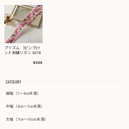
プリズム [ピンク]イ
ンド刺繍リボン 3678
¥330
CATEGORY
細幅（1～4㎝未満）
中幅（4㎝～7㎝未満）
太幅（7㎝～10cm未満）