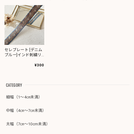
セレブレート [デニム
ブルー]インド刺繍リ
ボン 3679-2345
¥300
CATEGORY
細幅（1～4㎝未満）
中幅（4㎝～7㎝未満）
太幅（7㎝～10cm未満）