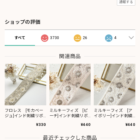
通報する
ショップの評価
すべて
3730
26
4
関連商品
フロレス [モカベー
ミルキーフィズ [ピ
ミルキーフィズ [ア
ジュ]インド刺繍リボ
ーチ]インド刺繍リボ
イボリー]インド刺繍
ン 1420
ン 3111
リボン 3112
¥330
¥440
¥440
最近チェックした商品