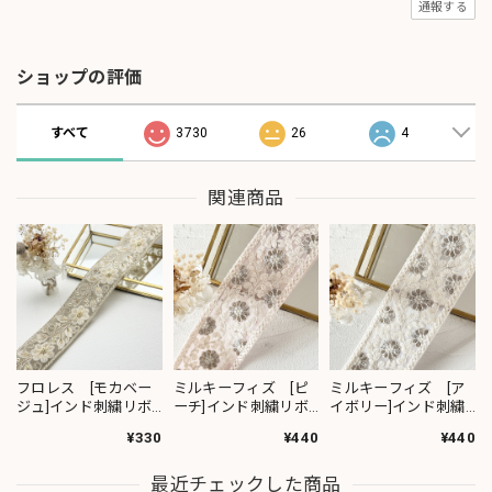
通報する
ショップの評価
すべて
3730
26
4
関連商品
フロレス [モカベー
ミルキーフィズ [ピ
ミルキーフィズ [ア
ジュ]インド刺繍リボ
ーチ]インド刺繍リボ
イボリー]インド刺繍
ン 1420
ン 3111
リボン 3112
¥330
¥440
¥440
最近チェックした商品