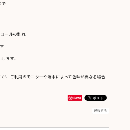
ので
ンコールの乱れ
い
す。
たします。
すが、ご利用のモニターや端末によって色味が異なる場合
Save
通報する