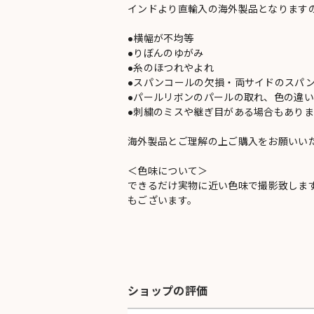
インドより直輸入の海外製品となります
●横幅が不均等
●りぼんのゆがみ
●糸のほつれやよれ
●スパンコールの欠損・両サイドのスパ
●パールリボンのパールの取れ、色の違
●刺繍のミスや継ぎ目がある場合もありま
海外製品とご理解の上ご購入をお願いい
＜色味について＞
できるだけ実物に近い色味で撮影致しま
もございます。
ショップの評価