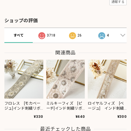
通報する
ショップの評価
すべて
3718
26
4
関連商品
フロレス [モカベー
ミルキーフィズ [ピ
ロイヤルフィズ [ベ
ジュ]インド刺繍リボ
ーチ]インド刺繍リボ
ージュ] インド刺繍
ン 1420
ン 3111
リボン 3278
¥330
¥440
¥300
最近チェックした商品