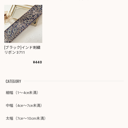
[ブラック]インド刺繍
リボン 3711
¥440
CATEGORY
細幅（1～4㎝未満）
中幅（4㎝～7㎝未満）
太幅（7㎝～10cm未満）