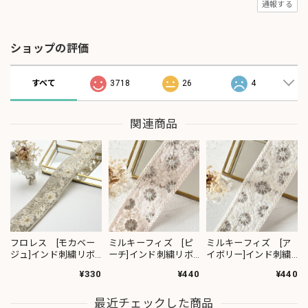
通報する
ショップの評価
すべて
3718
26
4
関連商品
フロレス [モカベー
ミルキーフィズ [ピ
ミルキーフィズ [ア
ジュ]インド刺繍リボ
ーチ]インド刺繍リボ
イボリー]インド刺繍
ン 1420
ン 3111
リボン 3112
¥330
¥440
¥440
最近チェックした商品