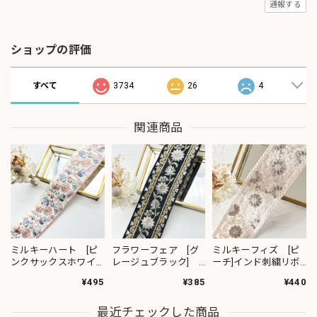
通報する
ショップの評価
すべて
3734
26
4
関連商品
ミルキーハート [ピ
フラワーフェア [グ
ミルキーフィズ [ピ
ンクサックスホワイ
レージュブラック]
ーチ]インド刺繍リボ
ト］インド刺繍リボ
インド刺繍リボン
ン 3111
¥495
¥385
¥440
ン 2091
2382
最近チェックした商品