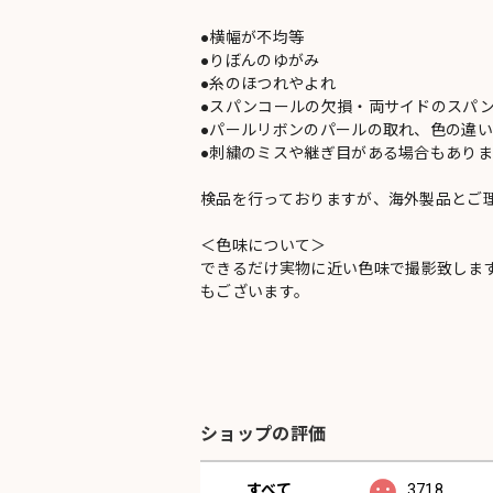
●横幅が不均等
●りぼんのゆがみ
●糸のほつれやよれ
●スパンコールの欠損・両サイドのスパ
●パールリボンのパールの取れ、色の違
●刺繍のミスや継ぎ目がある場合もありま
検品を行っておりますが、海外製品とご
＜色味について＞
できるだけ実物に近い色味で撮影致しま
もございます。
ショップの評価
すべて
3718