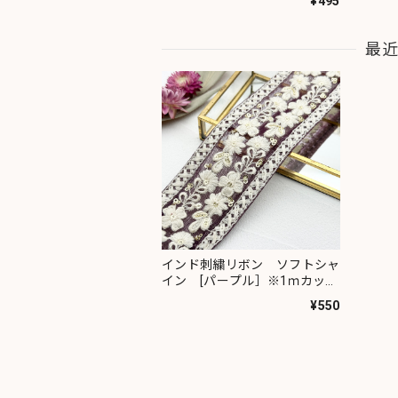
¥495
最
インド刺繍リボン ソフトシャ
イン [パープル］※1ｍカット
済み 1018
¥550