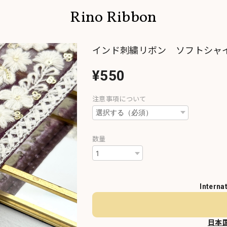
Rino Ribbon
インド刺繍リボン ソフトシャイ
¥550
注意事項について
数量
Interna
日本