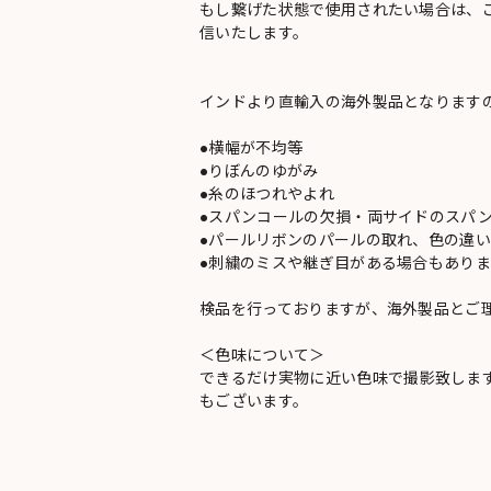
もし繋げた状態で使用されたい場合は、
信いたします。
インドより直輸入の海外製品となります
●横幅が不均等
●りぼんのゆがみ
●糸のほつれやよれ
●スパンコールの欠損・両サイドのスパ
●パールリボンのパールの取れ、色の違
●刺繍のミスや継ぎ目がある場合もありま
検品を行っておりますが、海外製品とご
＜色味について＞
できるだけ実物に近い色味で撮影致しま
もございます。