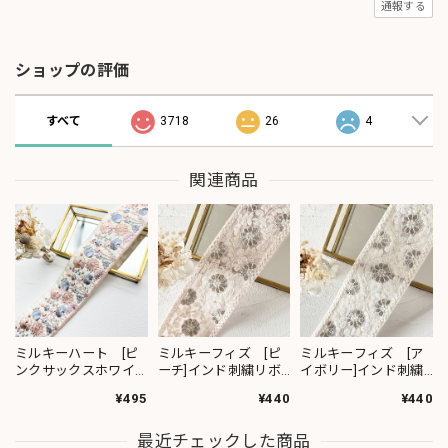
通報する
ショップの評価
すべて
3718
26
4
関連商品
ミルキーハート [ピ
ミルキーフィズ [ピ
ミルキーフィズ [ア
ンクサックスホワイ
ーチ]インド刺繍リボ
イボリー]インド刺繍
ト］インド刺繍リボ
ン 3111
リボン 3112
¥495
¥440
¥440
ン 2091
最近チェックした商品