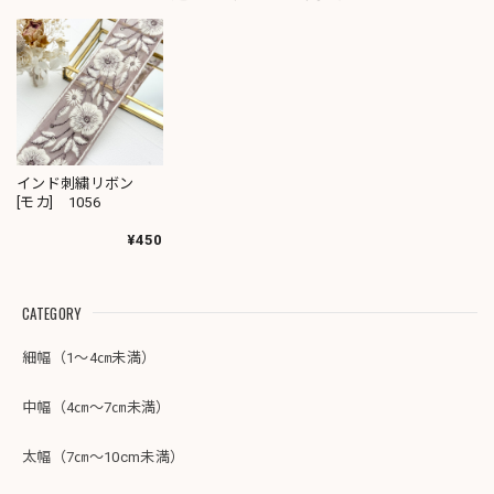
インド刺繍リボン
[モカ] 1056
¥450
CATEGORY
細幅（1～4㎝未満）
中幅（4㎝～7㎝未満）
太幅（7㎝～10cm未満）